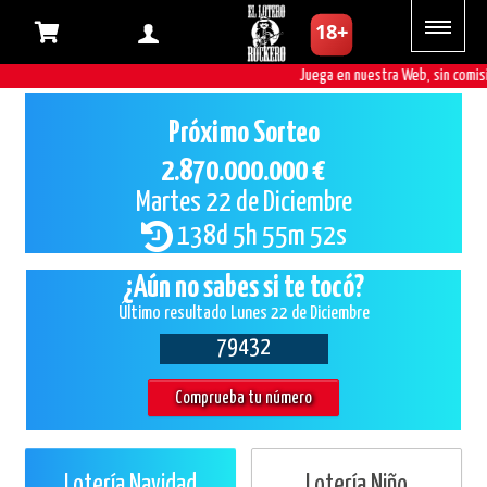
Juega en nuestra Web, sin comision
Próximo Sorteo
2.870.000.000 €
Martes 22 de Diciembre
138d 5h 55m 52s
¿Aún no sabes si te tocó?
Último resultado Lunes 22 de Diciembre
79432
Comprueba tu número
Lotería Navidad
Lotería Niño